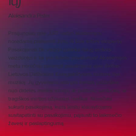
ių)
Aleksandra Pister
Prisijungiau prie „LRT radijo akademijos“
norėdama pasisemti žinių iš šios srities ekspertų.
Pasakojimas be vaizdo palieka daug erdvės
vaizduotei ir tai yra didelis privalumas! Akademijos
metu norėčiau parengti pasakojimą apie iškilias
Lietuvos Didžiosios Kunigaikštystės moteris bei
muziką. Jų gyvenimo istorijos kartais pribloškia;
nuo didelės meilės istorijų iki politinių santuokų, ar
tragiškos mirties užpuolus meškai. Norėčiau
sukurti pasakojimą, kuris leistų klausytojams
susitapatinti su pasakojimu, pajausti to laikmečio
žavesį ir paslaptingumą.