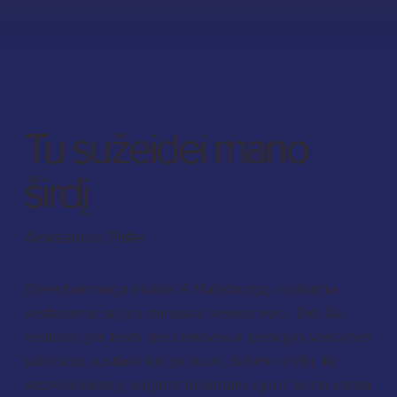
Tu sužeidei mano
širdį
Aleksandra Pister
Dievobaiminga didikė iš Habsburgų ruošiama
vestuvėms su jos mirusios sesers vyru. Dėl šių
vestuvių jos tėvai bei Lietuvos ir Lenkijos valstybės
valdovas susitarė kai jai buvo dešimt metų. Iki
septyniolikos ji auginta būsimam vyrui, kurio vardą