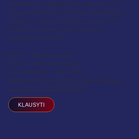
tiksliai žinojo, jo atvaizdą matė portretuose. Po
vestuvių ji bus karūnuota, tačiau slapčiausias jos
troškimas – pagimdyti įpėdinį ir nenumirti. Ką
reiškia būti moterimi Lietuvos Didžiosios
Kunigaikštystės laikais?
Autorė – Aleksandra Pister
Mentorė – Rūta Dambravaitė
Garso režisierius – Pijus Juška
Išgirskite pilno metro dokumentiką
„Tu sužeidei
mano širdį“ LRT RADIOTEKOJE
.
KLAUSYTI