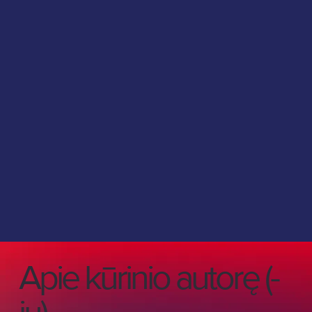
Apie kūrinio autorę (-