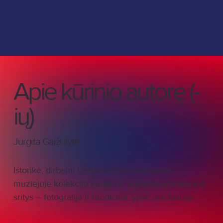
Apie kūrinio autorę (-
ių)
Jurgita Gaižutytė
Istorikė, dirbanti Lietuvos Nacionaliniame
muziejuje kolekcijų kuratore. Jurgitos domėjimosi
sritys – fotografija ir medicina, ypač psichiatrija.