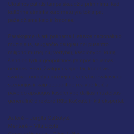
Ukrainos patirtis tampa skaudžiu priminimu, kad
kultūrinė atmintis karo metu yra tokia pat
pažeidžiama kaip ir žmonės.
Pasakojime iš arti patiriama Lietuvos nacionalinio
muziejaus, saugančio daugiau nei pusantro
milijono muziejinių vertybių, kasdienybė, kurią
šiandien lydi ir geopolitinės įtampos keliamas
nerimas. Savo įžvalgomis apie tai, kodėl vis
svarbiau numatyti muziejinių vertybių evakavimo
scenarijus ir kaip geopolitinė realybė keičia
paveldo apsaugos kasdienybę dalijasi muziejaus
generalinė direktorė Rūta Kačkutė ir kiti ekspertai.
Autorė – Jurgita Gaižutytė
Mentorė – Vita Ličytė
Garso režisierius – Pijus Juška