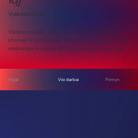
Vykintas Gervė
Vadybos studijų absolventas, dirbęs logistikos
įmonėje ir nusprendęs keisti savo profesiją – vesti
ekskursijas ir edukacijas Kauno miesto muziejuje.
Atgal
Visi darbai
Pirmyn