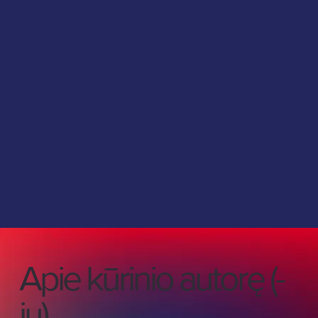
Apie kūrinio autorę (-
ių)