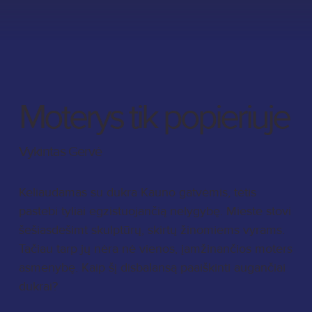
Moterys tik popieriuje
Vykintas Gervė
Keliaudamas su dukra Kauno gatvėmis, tėtis
pastebi tyliai egzistuojančią nelygybę. Mieste stovi
šešiasdešimt skulptūrų, skirtų žinomiems vyrams.
Tačiau tarp jų nėra nė vienos, įamžinančios moters
asmenybę. Kaip šį disbalansą paaiškinti augančiai
dukrai?