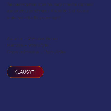
Tai pasakojimas apie tai, kaip miestai rūpinasi
asmenybių įamžinimu. Kodėl iki šiol Kaune
moterys lieka tik popieriuje?
Autorius – Vykintas Gervė
Mentorė – Vita Ličytė
Garso režisierius – Pijus Juška
KLAUSYTI